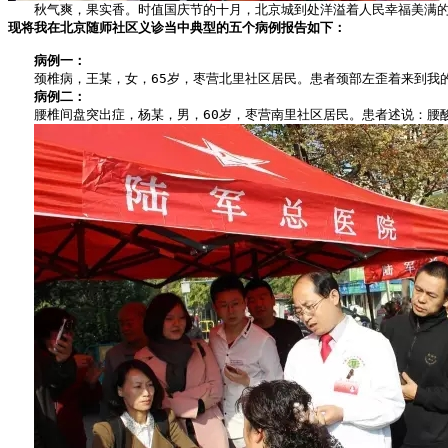
　　秋气爽，果实香。时值国庆节的十月，北京城到处洋溢着人民幸福美满的
现将我在北京随师社区义诊当中典型的五个病例报告如下：
病例一：
　　颈椎病，王某，女，65岁，枣营北里社区居民。患者颈部左歪着来到我
病例二：
　　腰椎间盘突出症，杨某，男，60岁，枣营南里社区居民。患者述说：腰