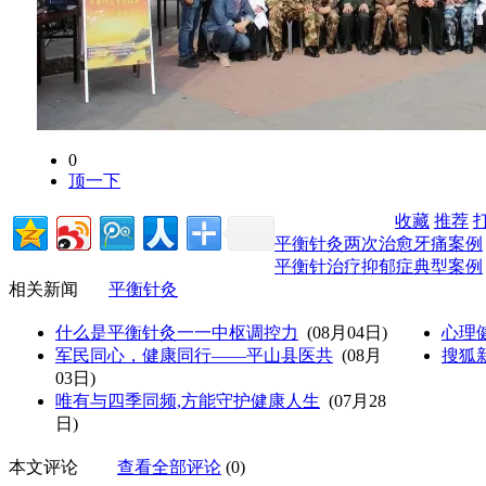
0
顶一下
收藏
推荐
平衡针灸两次治愈牙痛案例
平衡针治疗抑郁症典型案例
相关新闻
平衡针灸
什么是平衡针灸一一中枢调控力
(08月04日)
心理
军民同心，健康同行——平山县医共
(08月
搜狐
03日)
唯有与四季同频,方能守护健康人生
(07月28
日)
本文评论
查看全部评论
(0)