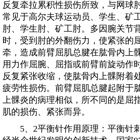
反复牵拉累积性损伤所致，与网球
常见于高尔夫球运动员、学生、矿
肘、学生肘、矿工肘。多因腕关节
时，受到肘的外翻伤力，使紧张的
牵，造成前臂屈肌总腱在肱骨内上
用力作屈腕、屈指或前臂前旋动作
反复紧张收缩，使肱骨内上髁附着
疲劳性损伤。前臂屈肌总腱起附于
上髁炎的病理相似，所不同的是屈
肌的损伤、紧张而异。
5、2平衡针作用原理：平衡针