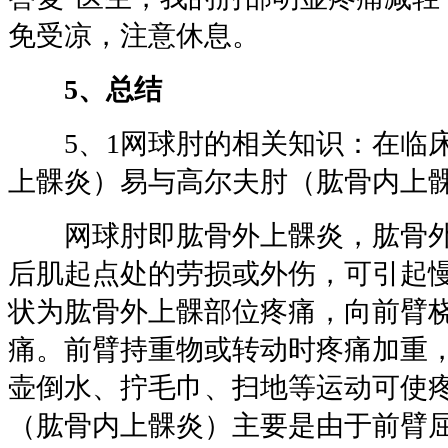
免受凉，注意休息。
5、总结
5、1网球肘的相关知识：在临床
上髁炎）易与高尔夫肘（肱骨内上
网球肘即肱骨外上髁炎，肱骨外
后肌起点处的劳损或外伤，可引起
状为肱骨外上髁部位疼痛，向前臂
痛。前臂持重物或转动时疼痛加重
壶倒水、拧毛巾、扫地等运动可使
（肱骨内上髁炎）主要是由于前臂