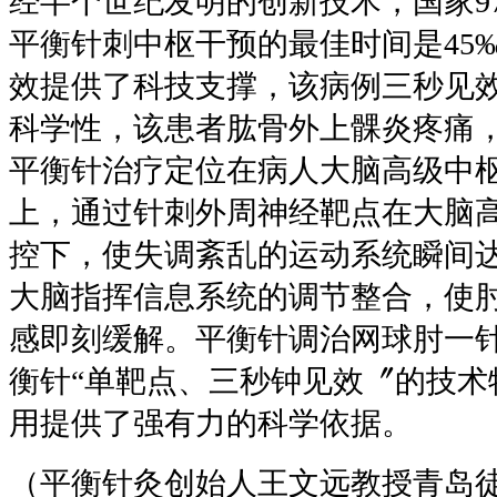
经半个世纪发明的创新技术，国家9
平衡针刺中枢干预的最佳时间是45
效提供了科技支撑，该病例三秒见
科学性，该患者肱骨外上髁炎疼痛
平衡针治疗定位在病人大脑高级中
上，通过针刺外周神经靶点在大脑
控下，使失调紊乱的运动系统瞬间
大脑指挥信息系统的调节整合，使
感即刻缓解。平衡针调治网球肘一
衡针“单靶点、三秒钟见效〞的技术
用提供了强有力的科学依据。
（平衡针灸创始人王文远教授青岛