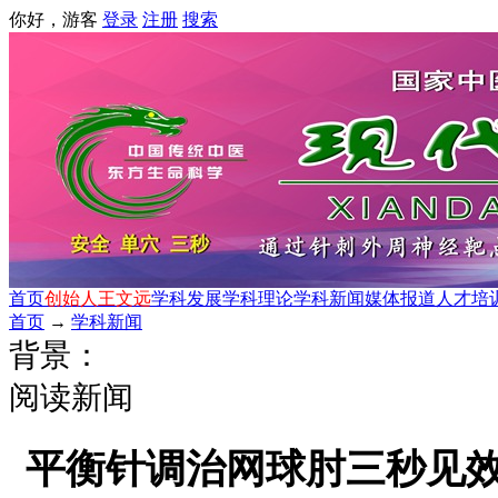
你好，游客
登录
注册
搜索
首页
创始人王文远
学科发展
学科理论
学科新闻
媒体报道
人才培
首页
→
学科新闻
背景：
阅读新闻
平衡针调治网球肘三秒见效